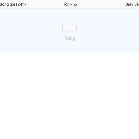
đóng gói (24h)
Tồn kho
Giấy về
Trống